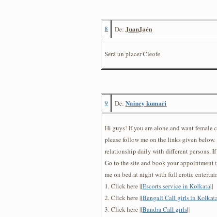
8
JuanJaén
De:
Será un placer Cleofe
9
Naincy kumari
De:
Hi guys! If you are alone and want female
please follow me on the links given below. 
relationship daily with different persons. If
Go to the site and book your appointment t
me on bed at night with full erotic enterta
1. Click here ||
Escorts service in Kolkata
||
2. Click here ||
Bengali Call girls in Kolkat
3. Click here ||
Bandra Call girls
||