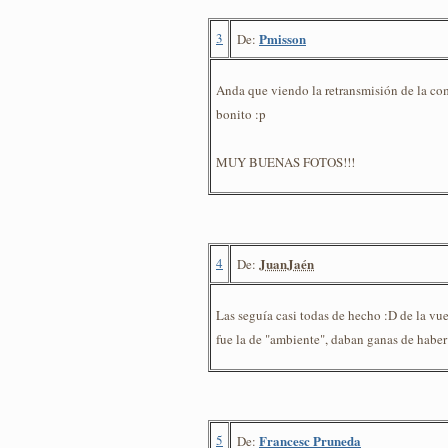
3
Pmisson
De:
Anda que viendo la retransmisión de la co
bonito :p
MUY BUENAS FOTOS!!!
4
JuanJaén
De:
Las seguía casi todas de hecho :D de la vu
fue la de "ambiente", daban ganas de haber 
5
Francesc Pruneda
De: