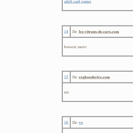
adult card games
14
les-vitraux-de-caro.com
De:
bonsoir, merci
15
explosederire.com
De:
riri
16
vv
De: