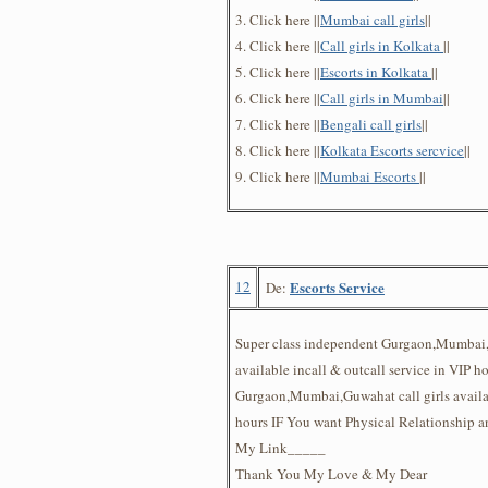
3. Click here ||
Mumbai call girls
||
4. Click here ||
Call girls in Kolkata
||
5. Click here ||
Escorts in Kolkata
||
6. Click here ||
Call girls in Mumbai
||
7. Click here ||
Bengali call girls
||
8. Click here ||
Kolkata Escorts sercvice
||
9. Click here ||
Mumbai Escorts
||
12
Escorts Service
De:
Super class independent Gurgaon,Mumbai,
available incall & outcall service in VIP ho
Gurgaon,Mumbai,Guwahat call girls availa
hours IF You want Physical Relationship a
My Link_____
Thank You My Love & My Dear