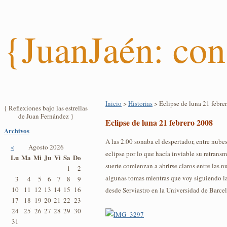
{JuanJaén: con
Inicio
>
Historias
> Eclipse de luna 21 febre
{ Reflexiones bajo las estrellas
de Juan Fernández }
Eclipse de luna 21 febrero 2008
Archivos
A las 2.00 sonaba el despertador, entre nubes 
<
Agosto 2026
eclipse por lo que hacía inviable su retrans
Lu
Ma
Mi
Ju
Vi
Sa
Do
suerte comienzan a abrirse claros entre las n
1
2
algunas tomas mientras que voy siguiendo l
3
4
5
6
7
8
9
10
11
12
13
14
15
16
desde Serviastro en la Universidad de Barce
17
18
19
20
21
22
23
24
25
26
27
28
29
30
31