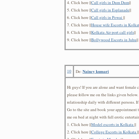
4. Click here ||
Call girls in Dum Dum
||
5. Click here ||
Call girls in Esplanade
||
6. Click here ||
Call girls in Powai
||
7. Click here ||
House wife Escorts in Kolka
8. Click here ||
Kolkata Air port call girls
||
9. Click here ||
Bollywood Escorts in Juhu
||
10
Naincy kumari
De:
Hi guys! If you are alone and want female
please follow me on the links given below. 
relationship daily with different persons. If
Go to the site and book your appointment t
me on bed at night with full erotic enterta
1. Click here ||
Model escorts in Kolkata
||
2. Click here ||
College Escorts in Kolkata
||