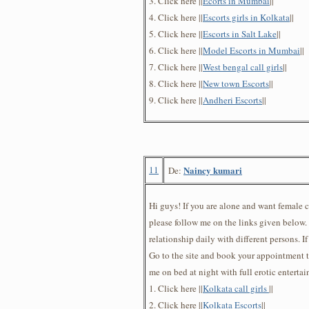
3. Click here ||
Ecorts in Mumbai
||
4. Click here ||
Escorts girls in Kolkata
||
5. Click here ||
Escorts in Salt Lake
||
6. Click here ||
Model Escorts in Mumbai
||
7. Click here ||
West bengal call girls
||
8. Click here ||
New town Escorts
||
9. Click here ||
Andheri Escorts
||
11
Naincy kumari
De:
Hi guys! If you are alone and want female
please follow me on the links given below. 
relationship daily with different persons. If
Go to the site and book your appointment t
me on bed at night with full erotic enterta
1. Click here ||
Kolkata call girls
||
2. Click here ||
Kolkata Escorts
||