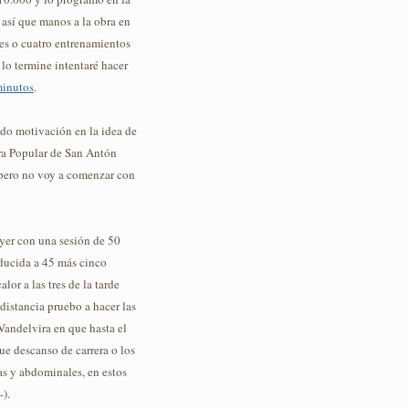
 así que manos a la obra en
res o cuatro entrenamientos
lo termine intentaré hacer
minutos
.
do motivación en la idea de
era Popular de San Antón
pero no voy a comenzar con
yer con una sesión de 50
ducida a 45 más cinco
lor a las tres de la tarde
distancia pruebo a hacer las
Vandelvira en que hasta el
ue descanso de carrera o los
as y abdominales, en estos
-).