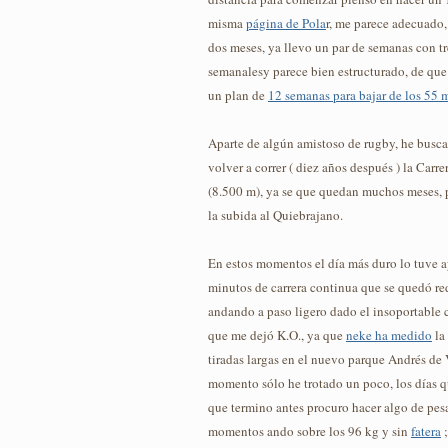
misma
página de Pola
r, me parece adecuado,
dos meses, ya llevo un par de semanas con t
semanalesy parece bien estructurado, de que 
un plan de
12 semanas para bajar de los 55 
Aparte de algún amistoso de rugby, he busca
volver a correr ( diez años después ) la Carr
(8.500 m), ya se que quedan muchos meses, 
la subida al Quiebrajano.
En estos momentos el día más duro lo tuve a
minutos de carrera continua que se quedó re
andando a paso ligero dado el insoportable ca
que me dejó K.O., ya que
neke ha medido
la 
tiradas largas en el nuevo parque Andrés de 
momento sólo he trotado un poco, los días q
que termino antes procuro hacer algo de pes
momentos ando sobre los 96 kg y sin
fatera
;