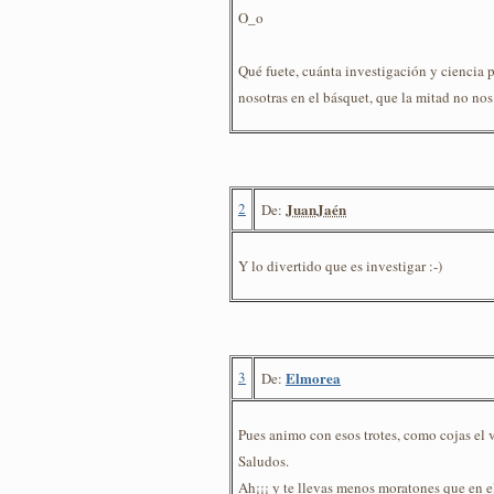
O_o
Qué fuete, cuánta investigación y ciencia pa 
nosotras en el básquet, que la mitad no nos
2
JuanJaén
De:
Y lo divertido que es investigar :-)
3
Elmorea
De:
Pues animo con esos trotes, como cojas el vi
Saludos.
Ah¡¡¡ y te llevas menos moratones que en e