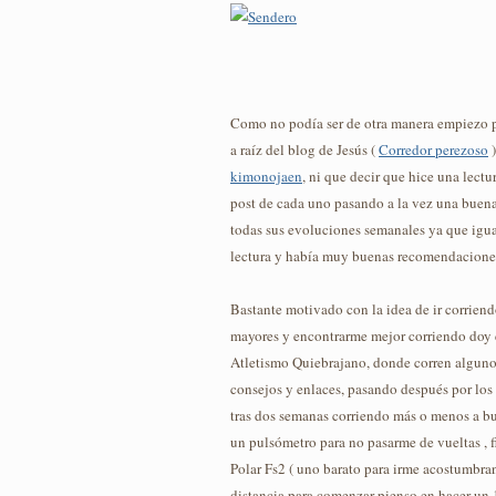
Como no podía ser de otra manera empiezo p
a raíz del blog de Jesús (
Corredor perezoso
)
kimonojaen
, ni que decir que hice una lectu
post de cada uno pasando a la vez una buena
todas sus evoluciones semanales ya que igua
lectura y había muy buenas recomendacione
Bastante motivado con la idea de ir corriend
mayores y encontrarme mejor corriendo doy 
Atletismo Quiebrajano, donde corren alguno
consejos y enlaces, pasando después por los
tras dos semanas corriendo más o menos a 
un pulsómetro para no pasarme de vueltas , 
Polar Fs2 ( uno barato para irme acostumbra
distancia para comenzar pienso en hacer un 