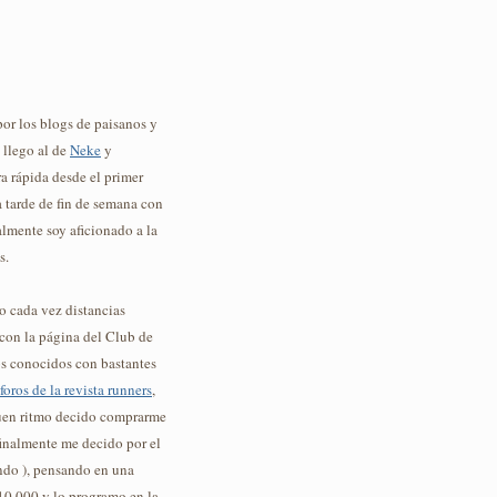
or los blogs de paisanos y
 llego al de
Neke
y
ra rápida desde el primer
 tarde de fin de semana con
lmente soy aficionado a la
s.
o cada vez distancias
con la página del Club de
s conocidos con bastantes
foros de la revista runners
,
buen ritmo decido comprarme
finalmente me decido por el
ndo ), pensando en una
10.000 y lo programo en la