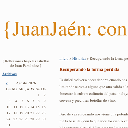
{JuanJaén: con
Inicio
>
Historias
> Recuperando la forma pe
{ Reflexiones bajo las estrellas
de Juan Fernández }
Recuperando la forma perdida
Archivos
Es difícil volver a hacer deporte cuando has
<
Agosto 2026
limitándose este a alguna que otra salida a 
Lu
Ma
Mi
Ju
Vi
Sa
Do
fomentar la cultura culinaria del país, inclu
1
2
cerveza y preciosas botellas de vino.
3
4
5
6
7
8
9
10
11
12
13
14
15
16
17
18
19
20
21
22
23
Pero de vez en cuando nos viene una potent
24
25
26
27
28
29
30
fue la báscula ( con la que rocé los ciento v
31
), la cercanía al nivel 3 "treintañero" y las 