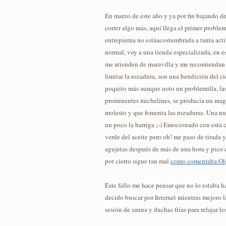
En marzo de este año y ya por fin bajando de
correr algo más, aquí llega el primer proble
entrepierna no estáacostumbrada a tanta act
normal, voy a una tienda especializada, en e
me atienden de maravilla y me recomiendan 
limitar la rozadura, son una bendición del c
poquito más aunque noto un problemilla, las
prominentes michelines, se producía un magn
molesto y que fomenta las rozaduras. Una n
un poco la barriga ;-) Emocionado con esta 
verde del aceite pero oh! me paso de tirada
agujetas después de más de una hora y pico c
por cierto sigue tan mal
como comentaba Ol
Este fallo me hace pensar que no lo estaba h
decido buscar por Internet mientras mejoro l
sesión de sauna y duchas frías para relajar l