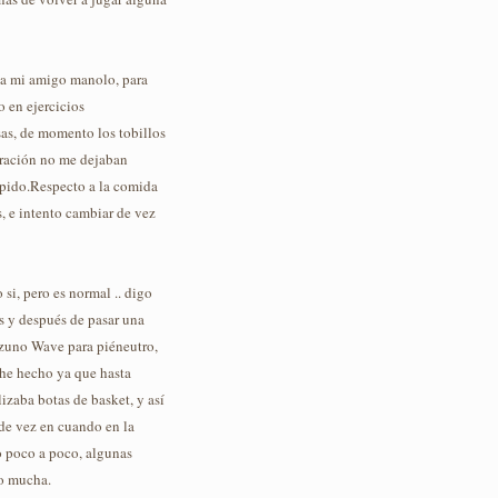
 a mi amigo manolo, para
 en ejercicios
sas, de momento los tobillos
eración no me dejaban
rápido.Respecto a la comida
s, e intento cambiar de vez
si, pero es normal .. digo
as y después de pasar una
zuno Wave para piéneutro,
 he hecho ya que hasta
izaba botas de basket, y así
 de vez en cuando en la
o poco a poco, algunas
no mucha.