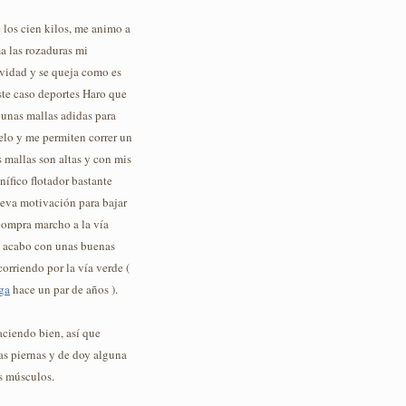
 los cien kilos, me animo a
ma las rozaduras mi
ividad y se queja como es
ste caso deportes Haro que
unas mallas adidas para
ielo y me permiten correr un
 mallas son altas y con mis
ífico flotador bastante
ueva motivación para bajar
compra marcho a la vía
 y acabo con unas buenas
orriendo por la vía verde (
ga
hace un par de años ).
aciendo bien, así que
as piernas y de doy alguna
os músculos.