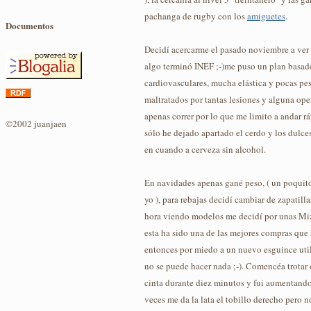
pachanga de rugby con los
amiguetes
.
Documentos
Decidí acercarme el pasado noviembre a ver
algo terminó INEF ;-)me puso un plan basado
cardiovasculares, mucha elástica y pocas pe
maltratados por tantas lesiones y alguna op
apenas correr por lo que me limito a andar 
©2002 juanjaen
sólo he dejado apartado el cerdo y los dulce
en cuando a cerveza sin alcohol.
En navidades apenas gané peso, ( un poquito 
yo ), para rebajas decidí cambiar de zapatill
hora viendo modelos me decidí por unas Mi
esta ha sido una de las mejores compras que
entonces por miedo a un nuevo esguince util
no se puede hacer nada ;-). Comencéa trotar
cinta durante diez minutos y fui aumentand
veces me da la lata el tobillo derecho pero 