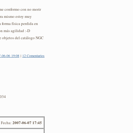
me conformo con no morir
hora mismo estoy muy
 forma física perdida en
on más agilidad :-D
e objetos del catálogo NGC
-06-06 19:08
|
12 Comentarios
0034
2007-06-07 17:45
Fecha: