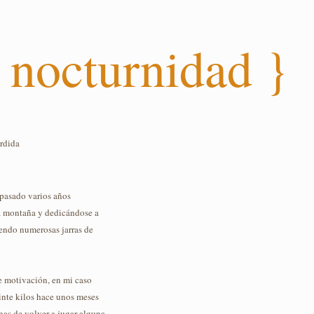
 nocturnidad }
rdida
 pasado varios años
la montaña y dedicándose a
yendo numerosas jarras de
e motivación, en mi caso
einte kilos hace unos meses
ganas de volver a jugar alguna