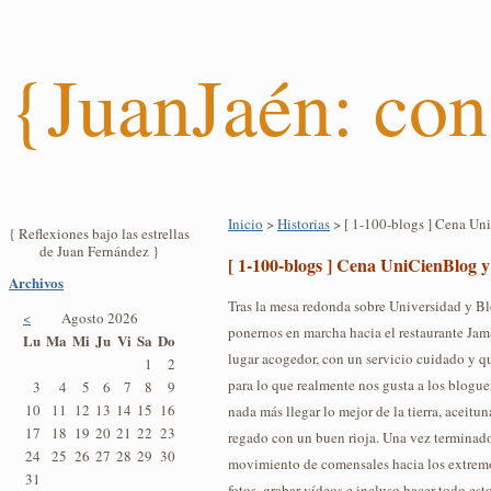
{JuanJaén: con
Inicio
>
Historias
> [ 1-100-blogs ] Cena Uni
{ Reflexiones bajo las estrellas
de Juan Fernández }
[ 1-100-blogs ] Cena UniCienBlog y
Archivos
Tras la mesa redonda sobre Universidad y B
<
Agosto 2026
ponernos en marcha hacia el restaurante Jama
Lu
Ma
Mi
Ju
Vi
Sa
Do
lugar acogedor, con un servicio cuidado y q
1
2
para lo que realmente nos gusta a los bloguer
3
4
5
6
7
8
9
10
11
12
13
14
15
16
nada más llegar lo mejor de la tierra, aceitu
17
18
19
20
21
22
23
regado con un buen rioja. Una vez terminado
24
25
26
27
28
29
30
movimiento de comensales hacia los extremos
31
fotos, grabar vídeos e incluso hacer todo est