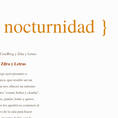
 nocturnidad }
CienBlog y Zifra y Letras
 Zifra y Letras
logs ayer pasamos a
ica, que resultó ser un
ue nos ofreció un entorno
os "comer, beber y charlar",
nas, jamón, lomo y queso,
s los aperitivos comenzó el
 de la sala para hacer
o mientras habla con la