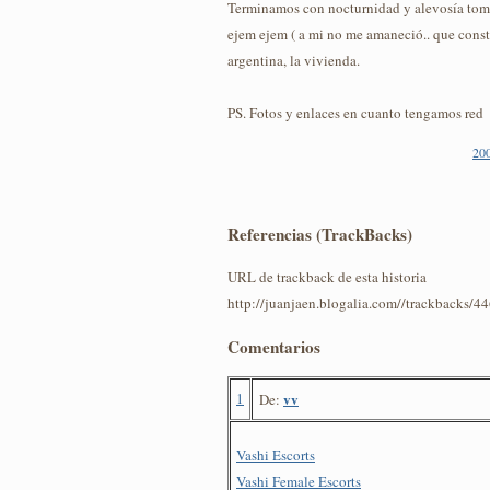
Terminamos con nocturnidad y alevosía tom
ejem ejem ( a mi no me amaneció.. que const
argentina, la vivienda.
PS. Fotos y enlaces en cuanto tengamos red
20
Referencias (TrackBacks)
URL de trackback de esta historia
http://juanjaen.blogalia.com//trackbacks/4
Comentarios
1
vv
De:
Vashi Escorts
Vashi Female Escorts