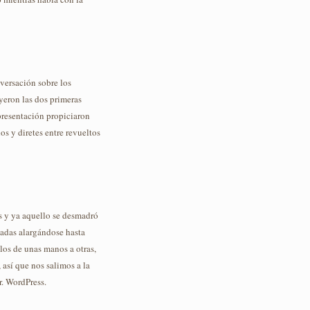
versación sobre los
ayeron las dos primeras
 presentación propiciaron
s y diretes entre revueltos
s y ya aquello se desmadró
madas alargándose hasta
los de unas manos a otras,
 así que nos salimos a la
r. WordPress.