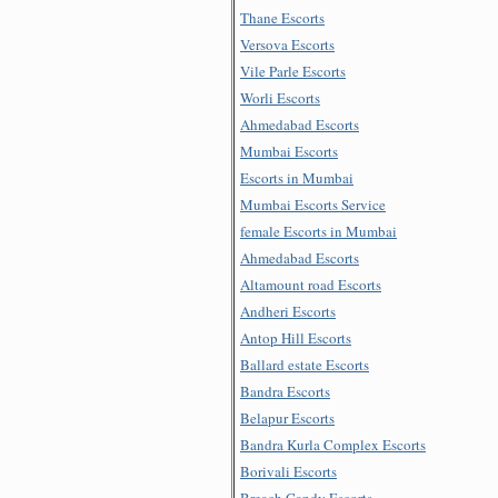
Thane Escorts
Versova Escorts
Vile Parle Escorts
Worli Escorts
Ahmedabad Escorts
Mumbai Escorts
Escorts in Mumbai
Mumbai Escorts Service
female Escorts in Mumbai
Ahmedabad Escorts
Altamount road Escorts
Andheri Escorts
Antop Hill Escorts
Ballard estate Escorts
Bandra Escorts
Belapur Escorts
Bandra Kurla Complex Escorts
Borivali Escorts
Breach Candy Escorts