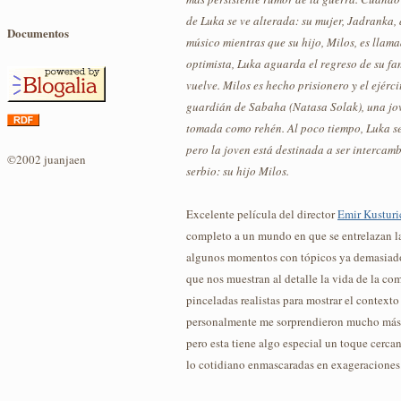
de Luka se ve alterada: su mujer, Jadranka,
Documentos
músico mientras que su hijo, Milos, es llama
optimista, Luka aguarda el regreso de su fa
vuelve. Milos es hecho prisionero y el ejér
guardián de Sabaha (Natasa Solak), una j
tomada como rehén. Al poco tiempo, Luka 
pero la joven está destinada a ser intercam
©2002 juanjaen
serbio: su hijo Milos.
Excelente película del director
Emir Kusturi
completo a un mundo en que se entrelazan la 
algunos momentos con tópicos ya demasiado
que nos muestran al detalle la vida de la co
pinceladas realistas para mostrar el contexto
personalmente me sorprendieron mucho más l
pero esta tiene algo especial un toque cerca
lo cotidiano enmascaradas en exageraciones