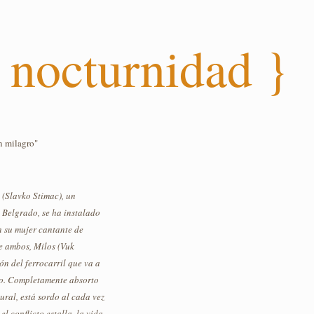
 nocturnidad }
un milagro"
 (Slavko Stimac), un
 Belgrado, se ha instalado
 su mujer cantante de
de ambos, Milos (Vuk
ón del ferrocarril que va a
ico. Completamente absorto
ural, está sordo al cada vez
l conflicto estalla, la vida