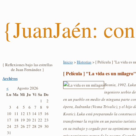
{JuanJaén: con
Inicio
>
Historias
> [ Película ] "La vida es 
{ Reflexiones bajo las estrellas
de Juan Fernández }
[ Película ] "La vida es un milagro"
Archivos
Bosnia, 1992. Luka
<
Agosto 2026
ingeniero serbio de
Lu
Ma
Mi
Ju
Vi
Sa
Do
en un pueblo en medio de ninguna parte con
1
2
ópera, Jadranka (Vesna Trivalic), y el hijo 
3
4
5
6
7
8
9
10
11
12
13
14
15
16
Kostic). Luka está preparando la construcci
17
18
19
20
21
22
23
transformar la región en un paraíso turíst
24
25
26
27
28
29
30
en su trabajo y cegado por su optimismo nat
31
más persistente rumor de la guerra. Cuando e