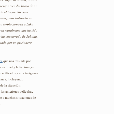
 desaparece del brazo de un
do al frente. Siempre
milia, pero Jadranka no
cito serbio nombra a Luka
oven musulmana que ha sido
se ha enamorado de Sabaha,
biada por un prisionero
ca
que nos traslada por
realidad y la ficción ( en
 utilizados ), con imágenes
marca, incluyendo
 de la situación;
as anteriores películas,
no a muchas situaciones de
.