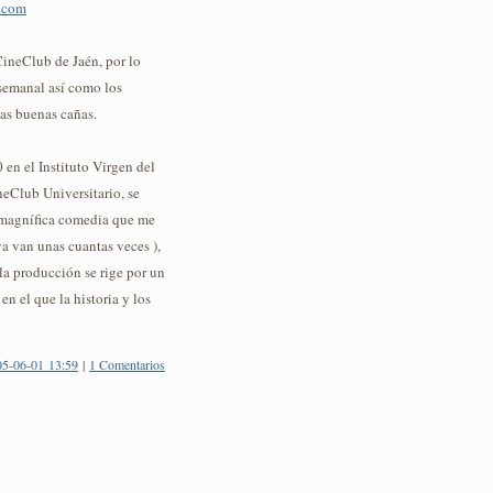
e.com
CineClub de Jaén, por lo
semanal así como los
as buenas cañas.
0 en el Instituto Virgen del
eClub Universitario, se
 magnífica comedia que me
a van unas cuantas veces ),
 la producción se rige por un
en el que la historia y los
05-06-01 13:59
|
1 Comentarios