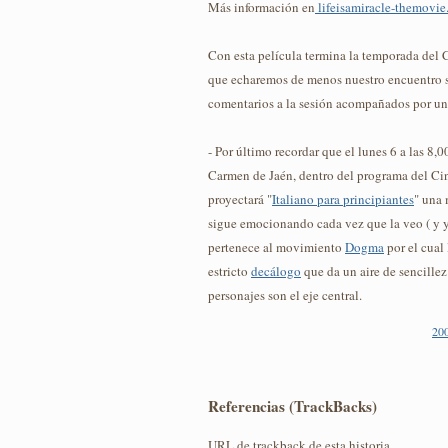
Más información en
lifeisamiracle-themovi
Con esta película termina la temporada del 
que echaremos de menos nuestro encuentro 
comentarios a la sesión acompañados por un
- Por último recordar que el lunes 6 a las 8,0
Carmen de Jaén, dentro del programa del Cin
proyectará "
Italiano para principiantes
" una
sigue emocionando cada vez que la veo ( y y
pertenece al movimiento
Dogma
por el cual
estricto
decálogo
que da un aire de sencillez 
personajes son el eje central.
20
Referencias (TrackBacks)
URL de trackback de esta historia