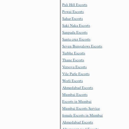
Pali Hill Escorts
Powai Escorts
Sahar Escorts
Saki Naka Escorts
Sanpada Escorts
Santa cruz Escorts
Seven Bungalows Escorts
Turbhe Escorts
Thane Escorts
Versova Escorts
Vile Parle Escorts
Worli Escorts
Ahmedabad Escorts
Mumbai Escorts
Escorts in Mumbai
Mumbai Escorts Service
female Escorts in Mumbai
Ahmedabad Escorts
Altamount road Escorts