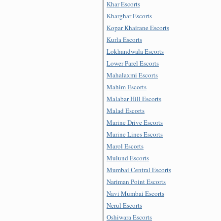
Khar Escorts
Kharghar Escorts
Kopar Khairane Escorts
Kurla Escorts
Lokhandwala Escorts
Lower Parel Escorts
Mahalaxmi Escorts
Mahim Escorts
Malabar Hill Escorts
Malad Escorts
Marine Drive Escorts
Marine Lines Escorts
Marol Escorts
Mulund Escorts
Mumbai Central Escorts
Nariman Point Escorts
Navi Mumbai Escorts
Nerul Escorts
Oshiwara Escorts