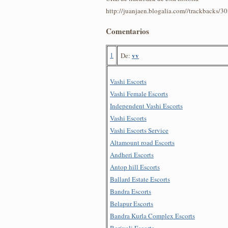
http://juanjaen.blogalia.com//trackbacks/3
Comentarios
1
vv
De:
Vashi Escorts
Vashi Female Escorts
Independent Vashi Escorts
Vashi Escorts
Vashi Escorts Service
Altamount road Escorts
Andheri Escorts
Antop hill Escorts
Ballard Estate Escorts
Bandra Escorts
Belapur Escorts
Bandra Kurla Complex Escorts
Borivali Escorts