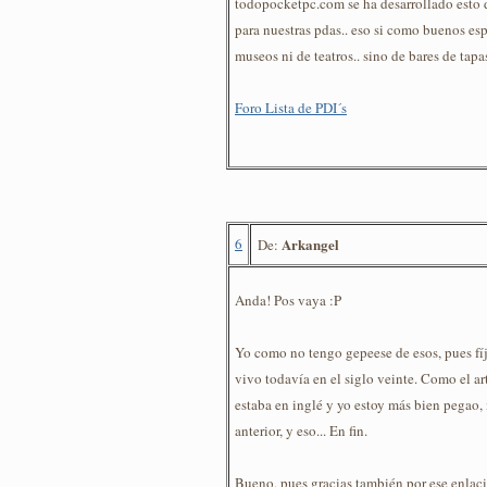
todopocketpc.com se ha desarrollado esto 
para nuestras pdas.. eso si como buenos es
museos ni de teatros.. sino de bares de tapas
Foro Lista de PDI´s
6
Arkangel
De:
Anda! Pos vaya :P
Yo como no tengo gepeese de esos, pues fíj
vivo todavía en el siglo veinte. Como el ar
estaba en inglé y yo estoy más bien pegao,
anterior, y eso... En fin.
Bueno, pues gracias también por ese enlaci