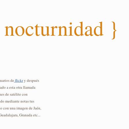
 nocturnidad }
suarios de
flickr
y después
ado a esta otra llamada
s de satélite con
ndo mediante notas tus
do con una imagen de Jaén,
Guadalajara, Granada etc...