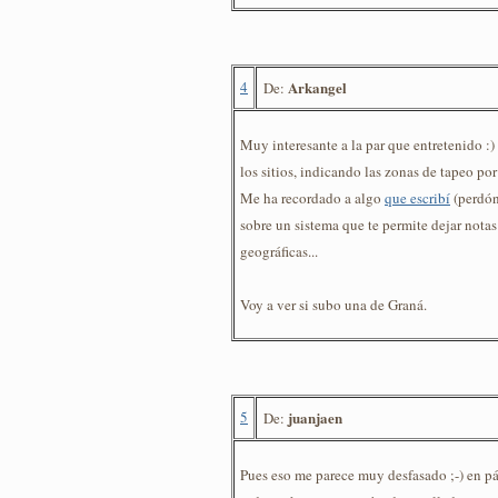
4
Arkangel
De:
Muy interesante a la par que entretenido :)
los sitios, indicando las zonas de tapeo por
Me ha recordado a algo
que escribí
(perdón
sobre un sistema que te permite dejar nota
geográficas...
Voy a ver si subo una de Graná.
5
juanjaen
De:
Pues eso me parece muy desfasado ;-) en 