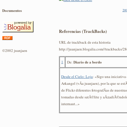
20
Documentos
Referencias (TrackBacks)
URL de trackback de esta historia
http://juanjaen.blogalia.com//trackbacks/2
©2002 juanjaen
1
Diario de a bordo
De:
Desde el Cielo: Loja
: «Sigo una iniciativa
Arkangel (vÃ­a juanjaen), por la que se est
de Flickr diferentes fotografÃ­as de nuestra
tomadas desde satÃ©lite y aÃ±adiÃ©ndole 
internaut...»