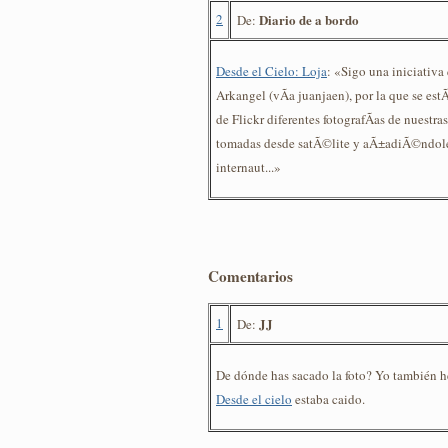
2
Diario de a bordo
De:
Desde el Cielo: Loja
: «Sigo una iniciativa
Arkangel (vÃ­a juanjaen), por la que se est
de Flickr diferentes fotografÃ­as de nuestra
tomadas desde satÃ©lite y aÃ±adiÃ©ndole 
internaut...»
Comentarios
1
JJ
De:
De dónde has sacado la foto? Yo también he
Desde el cielo
estaba caido.