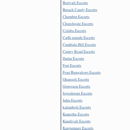
Borivali Escorts
Breach Candy Escorts
Chembur Escorts
Churchgate Escorts
Colaba Escorts
Cuffe parade Escorts
Cumbala Hill Escorts
Currey Road Escorts
Dadar Escorts
Fort Escorts
Four Bungalows Escorts
Ghansoli Escorts
Goregaon Escorts
Jogeshwari Escorts
Juhu Escorts
kalamboli Escorts
Kamothe Escorts
Kandivali Escorts
Kanjurmarg Escorts