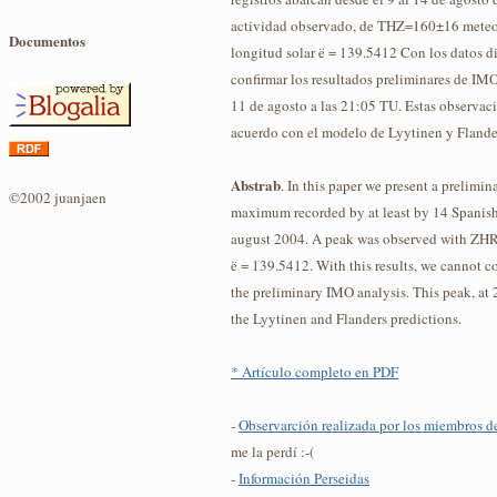
actividad observado, de THZ=160±16 meteor
Documentos
longitud solar ë = 139.5412 Con los datos 
confirmar los resultados preliminares de I
11 de agosto a las 21:05 TU. Estas observac
acuerdo con el modelo de Lyytinen y Flande
Abstrab
. In this paper we present a prelimin
©2002 juanjaen
maximum recorded by at least by 14 Spanish 
august 2004. A peak was observed with ZH
ë = 139.5412. With this results, we cannot c
the preliminary IMO analysis. This peak, at
the Lyytinen and Flanders predictions.
* Artículo completo en PDF
-
Observarción realizada por los miembros d
me la perdí :-(
-
Información Perseidas