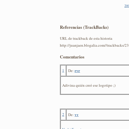
20
Referencias (TrackBacks)
URL de trackback de esta historia
http://juanjaen.blogalia.com//trackbacks/2
Comentarios
1
rvr
De:
Adivina quién creó ese logotipo ;)
2
vv
De: