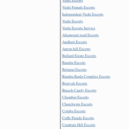
Vashi Escorts
Vashi Female Escorts
Independent Vashi Escorts
Vashi Escorts
Vashi Escorts Service
Altamount road Escorts
Andheri Escorts
Antop hill Escorts
Ballard Estate Escorts
Bandra Escorts
Belapur Escorts
Bandra Kurla Complex Escorts
Borivali Escorts
Breach Candy Escorts
Chembur Escorts
Churchgate Escorts
Colaba Escorts
Cuffe Parade Escorts
Cumbala Hill Escorts