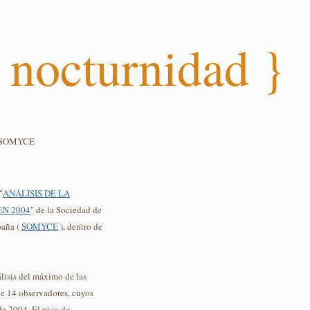
 nocturnidad }
04 SOMYCE
"
ANÁLISIS DE LA
EN 2004
" de la Sociedad de
paña (
SOMYCE
), dentro de
álisis del máximo de las
 de 14 observadores, cuyos
de 2004. El pico de