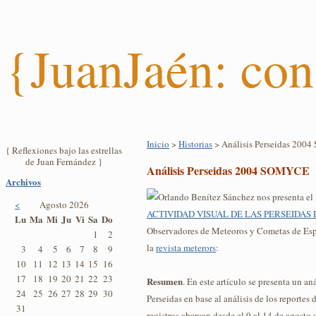
{JuanJaén: con
Inicio
>
Historias
> Análisis Perseidas 20
{ Reflexiones bajo las estrellas
de Juan Fernández }
Análisis Perseidas 2004 SOMYCE
Archivos
Orlando Benítez Sánchez nos presenta el 
<
Agosto 2026
ACTIVIDAD VISUAL DE LAS PERSEIDAS 
Lu
Ma
Mi
Ju
Vi
Sa
Do
Observadores de Meteoros y Cometas de Es
1
2
la
revista meterors
:
3
4
5
6
7
8
9
10
11
12
13
14
15
16
17
18
19
20
21
22
23
Resumen
. En este artículo se presenta un an
24
25
26
27
28
29
30
Perseidas en base al análisis de los reportes
31
registros abarcan desde el 9 al 14 de agosto 