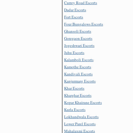
Currey Road Escorts
Dadar Escorts
Fort Escorts
Four Bungalows Escorts
Ghansoli Escorts
Goregaon Escorts
Jogeshwari Escorts
Juhu Escorts
Kalamboli Escorts
Kamothe Escorts
Kandivali Escorts
Kanjurmarg Escorts
Khar Escorts
Kharghar Escorts
Kopar Khairane Escorts
Kurla Escorts
Lokhandwala Escorts
Lower Parel Escorts
Mahalaxmi Escorts