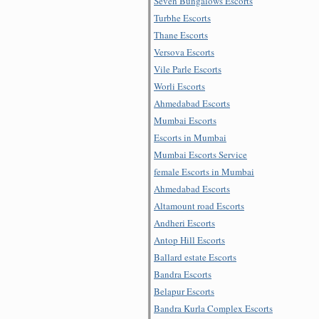
Seven Bungalows Escorts
Turbhe Escorts
Thane Escorts
Versova Escorts
Vile Parle Escorts
Worli Escorts
Ahmedabad Escorts
Mumbai Escorts
Escorts in Mumbai
Mumbai Escorts Service
female Escorts in Mumbai
Ahmedabad Escorts
Altamount road Escorts
Andheri Escorts
Antop Hill Escorts
Ballard estate Escorts
Bandra Escorts
Belapur Escorts
Bandra Kurla Complex Escorts