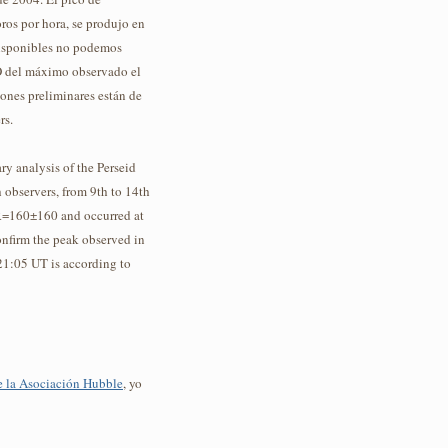
os por hora, se produjo en
disponibles no podemos
MO del máximo observado el
iones preliminares están de
rs.
ary analysis of the Perseid
observers, from 9th to 14th
R=160±160 and occurred at
onfirm the peak observed in
 21:05 UT is according to
e la Asociación Hubble
, yo