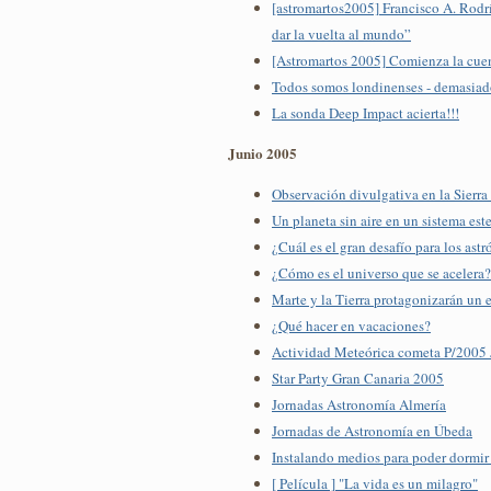
[astromartos2005] Francisco A. Rodrí
dar la vuelta al mundo”
[Astromartos 2005] Comienza la cuen
Todos somos londinenses - demasiado
La sonda Deep Impact acierta!!!
Junio 2005
Observación divulgativa en la Sierra
Un planeta sin aire en un sistema este
¿Cuál es el gran desafío para los ast
¿Cómo es el universo que se acelera?
Marte y la Tierra protagonizarán un 
¿Qué hacer en vacaciones?
Actividad Meteórica cometa P/2005 J
Star Party Gran Canaria 2005
Jornadas Astronomía Almería
Jornadas de Astronomía en Úbeda
Instalando medios para poder dormir
[ Película ] "La vida es un milagro"