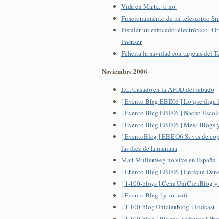
Vida en Marte.. o no!
Funcionamiento de un telescopio Sm
Instalar un enfocador electrónico "O
Focuser
Felicita la navidad con tarjetas del 
Noviembre 2006
J.C. Casado en la APOD del sábado
[ Evento Blog EBE06 ] Lo que diga l
[ Evento Blog EBE06 ] Nacho Escola
[ Evento Blog EBE06 ] Mesa Blogs y
[ EventoBlog ] EBE O6 Si vas de copa
las diez de la mañana
Matt Mullenweg no vive en España
[ Ebento Blog EBE06 ] Enrique Dan
[ 1-100-blogs ] Cena UniCienBlog y Z
[ Evento Blog ] y sin wifi
[ 1-100-blog Unicienblog ] Podcast
[ 1-100-blog ] Blogs y Software Libr