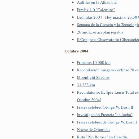
Ardillas en la Alhambra
Firefox 1.0 "Calentito"
Leónidas 2004 - Hoy máximo 23.30
Semana de la Ciencia y la Tecnologí
26 años...se aceptan regalos
II Congreso Observatorio Cibersocie
Octubre 2004
Primeros 10.000 km
Recopilación imágenes eclipse 28 o
Moonlight Shadow
33.333 km
Recordatorio: Eclipse Lunar Total es
Octubre 2004]
Frases celebres George W. Bush II
Investigación Precaria "en lucha"
Frases celebres de George W. Bush I
Noche de Orionidas
Ruta "Rio Borosa" en Cazorla