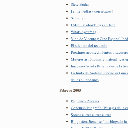
Siete Budas
I entremedias ( con retraso )
Salmorejo
I Mini Pósito&Blogs en Jaén
Whatsinyourbag
Vino de Vicente y Cine Español Inéd
El silencio del recuerdo
Próximos acontecimientos bitacorer
Mujeres astrónomas y matemáticas e
Imágenes Sonda Rosetta desde la tier
La Junta de Andalucía pone su ( nues
de los ciudadanos
Febrero 2005
Pequeños Placeres
Concurso fotografía "Paisajes de la c
Somos cutres cutres cutres
Blogosfera Jienense ( los blogs de la