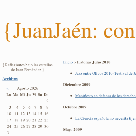
{JuanJaén: con
Julio 2010
Inicio
> Historias
{ Reflexiones bajo las estrellas
de Juan Fernández }
Jazz entre Olivos 2010 (Festival de J
Archivos
Diciembre 2009
<
Agosto 2026
Lu
Ma
Mi
Ju
Vi
Sa
Do
Manifiesto en defensa de los derecho
1
2
Octubre 2009
3
4
5
6
7
8
9
10
11
12
13
14
15
16
La Ciencia española no necesita tijer
17
18
19
20
21
22
23
24
25
26
27
28
29
30
Mayo 2009
31