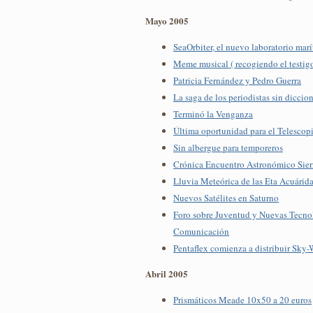
Mayo 2005
SeaOrbiter, el nuevo laboratorio marí
Meme musical ( recogiendo el testigo
Patricia Fernández y Pedro Guerra
La saga de los periodistas sin diccion
Terminó la Venganza
Última oportunidad para el Telescop
Sin albergue para temporeros
Crónica Encuentro Astronómico Sier
Lluvia Meteórica de las Eta Acuárid
Nuevos Satélites en Saturno
Foro sobre Juventud y Nuevas Tecnol
Comunicación
Pentaflex comienza a distribuir Sky-
Abril 2005
Prismáticos Meade 10x50 a 20 euros