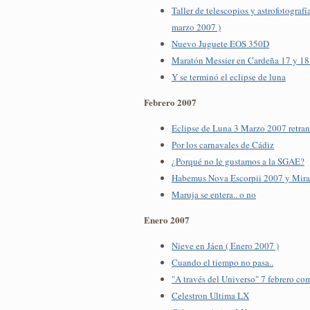
Taller de telescopios y astrofotograf
marzo 2007 )
Nuevo Juguete EOS 350D
Maratón Messier en Cardeña 17 y 1
Y se terminó el eclipse de luna
Febrero 2007
Eclipse de Luna 3 Marzo 2007 retra
Por los carnavales de Cádiz
¿Porqué no le gustamos a la SGAE?
Habemus Nova Escorpii 2007 y Mir
Maruja se entera.. o no
Enero 2007
Nieve en Jáen ( Enero 2007 )
Cuando el tiempo no pasa..
"A través del Universo" 7 febrero co
Celestron Ultima LX