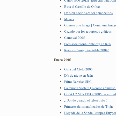
Canon EOS 20Da "Especial para Astr
Ruta al Castillo de Otíñar
De bien nacidos es ser agradecidos
Mimas
Comme une image [ Como una image
Cazado por los reporteros gráficos
Carnaval 2005
Foro asocicionhubble.org en RSS
Regalos "amigo invisible 2004"
Enero 2005
Guía del Cielo 2005
Día de nieve en Jaén
Filtro Nebular UHC
La mirada Violeta ( o como aburrirse 
GIRA U2 VERTIGO//2005 las entradas 
¿ Donde guardo el telescopio ?
Primeros datos analizados de Titán
Llegada de la Sonda Europea Huygen