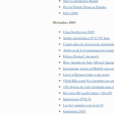
Nuevos productos Meade
Por un Partido Pirata en España
Feliz 2006
Diciembre 2005
Cena Nochevieja 2005
Salida astronómica 29-12-05 Jaén
Cuatro años de Asociación Astronó
Aleluyas de la Contaminación Lumí
Felices Fiestas!! sin movil
Blog Alcalde de Jaén, Miguel Sánch
Encuentran gracias al Hubble nuevas
Llegó el Router Linksys fon ready
[TeleLIDLscopio]Los hombres no sa
100 objetos de cielo profundo para o
Revisión Miyauchi Galaxy 20x100
Impresiones ETX-70
Los hay manitas con el etx70
Gemínidas 2005