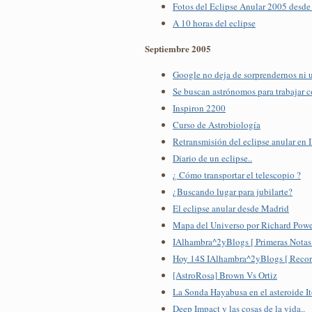
Fotos del Eclipse Anular 2005 desde 
A 10 horas del eclipse
Septiembre 2005
Google no deja de sorprendernos ni un
Se buscan astrónomos para trabajar 
Inspiron 2200
Curso de Astrobiología
Retransmisión del eclipse anular en 
Diario de un eclipse..
¿ Cómo transportar el telescopio ?
¿Buscando lugar para jubilarte?
El eclipse anular desde Madrid
Mapa del Universo por Richard Pow
IAlhambra^2yBlogs [ Primeras Notas
Hoy 14S IAlhambra^2yBlogs [ Record
[AstroRosa] Brown Vs Ortiz
La Sonda Hayabusa en el asteroide I
Deep Impact y las cosas de la vida..