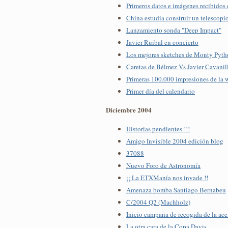
Primeros datos e imágenes recibidos 
China estudia construir un telescopi
Lanzamiento sonda "Deep Impact"
Javier Ruibal en concierto
Los mejores sketches de Monty Pyt
Caretas de Bélmez Vs Javier Cavanil
Primeras 100.000 impresiones de la 
Primer día del calendario
Diciembre 2004
Historias pendientes !!!
Amigo Invisible 2004 edición blog
37088
Nuevo Foro de Astronomía
¡¡ La ETXManía nos invade !!
Amenaza bomba Santiago Bernabeu
C/2004 Q2 (Machholz)
Inicio campaña de recogida de la ace
La otra cara de la Copa Davis